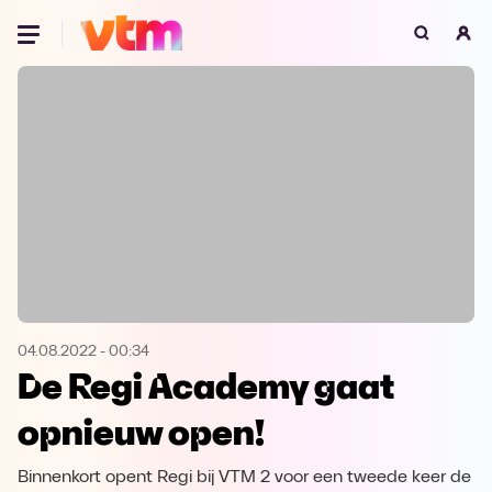
Oeps, browser niet ondersteund
Voor je onze programma's gaat ontdekken,
best je browser updaten of hieronder één
van de ondersteunde browsers
downloaden.
Google Chrome
Download
Firefox
Download
Safari
Download
04.08.2022
-
00:34
De Regi Academy gaat
Microsoft Edge
Download
opnieuw open!
Opera
Download
Binnenkort opent Regi bij VTM 2 voor een tweede keer de