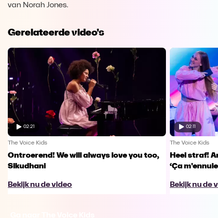
van Norah Jones.
Gerelateerde video's
02:21
02:11
The Voice Kids
The Voice Kids
Ontroerend! We will always love you too,
Heel straf! A
Sikudhani
‘Ça m'ennuie
Bekijk nu de video
Bekijk nu de 
Ga naar The Voice Kids