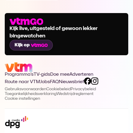
Kijk live, uitgesteld of gewoon lekker
bingewatchen
Kijk op
Programma's
TV-gids
Doe mee
Adverteren
Route naar VTM
Jobs
FAQ
Nieuwsbrief
Gebruiksvoorwaarden
Cookiebeleid
Privacybeleid
Toegankelijkheidsverklaring
Wedstrijdreglement
Cookie instellingen