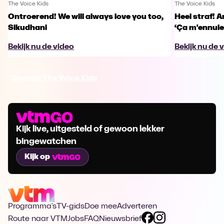
The Voice Kids
The Voice Kids
Ontroerend! We will always love you too,
Heel straf! A
Sikudhani
‘Ça m'ennuie
Bekijk nu de video
Bekijk nu de 
Ga naar The Voice Kids
Kijk live, uitgesteld of gewoon lekker
bingewatchen
Kijk op
Programma's
TV-gids
Doe mee
Adverteren
Route naar VTM
Jobs
FAQ
Nieuwsbrief