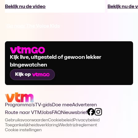
Bekijk nu de video
Bekijk nu de 
Ga naar The Voice Kids
Kijk live, uitgesteld of gewoon lekker
bingewatchen
Kijk op
Programma's
TV-gids
Doe mee
Adverteren
Route naar VTM
Jobs
FAQ
Nieuwsbrief
Gebruiksvoorwaarden
Cookiebeleid
Privacybeleid
Toegankelijkheidsverklaring
Wedstrijdreglement
Cookie instellingen