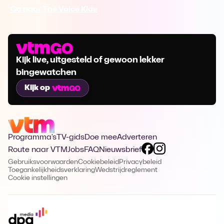
Ga naar The Voice Kids
Kijk live, uitgesteld of gewoon lekker
bingewatchen
Kijk op
Programma's
TV-gids
Doe mee
Adverteren
Route naar VTM
Jobs
FAQ
Nieuwsbrief
Gebruiksvoorwaarden
Cookiebeleid
Privacybeleid
Toegankelijkheidsverklaring
Wedstrijdreglement
Cookie instellingen