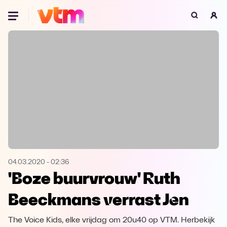
Oeps, browser niet ondersteund
Voor je onze programma's gaat ontdekken,
best je browser updaten of hieronder één
van de ondersteunde browsers
downloaden.
Google Chrome
Download
Firefox
Download
Safari
Download
04.03.2020
-
02:36
'Boze buurvrouw' Ruth
Microsoft Edge
Download
Beeckmans verrast Jen
Opera
Download
The Voice Kids, elke vrijdag om 20u40 op VTM. Herbekijk