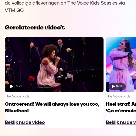
de volledige afleveringen en The Voice Kids Sessies via
VTM GO.
Gerelateerde video's
02:21
02:11
The Voice Kids
The Voice Kids
Ontroerend! We will always love you too,
Heel straf! A
Sikudhani
‘Ça m'ennuie
Bekijk nu de video
Bekijk nu de 