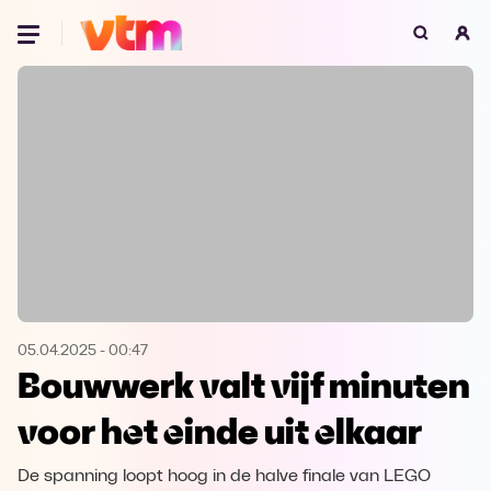
Oeps, browser niet ondersteund
Voor je onze programma's gaat ontdekken,
best je browser updaten of hieronder één
van de ondersteunde browsers
downloaden.
Google Chrome
Download
Firefox
Download
Safari
Download
05.04.2025
-
00:47
Bouwwerk valt vijf minuten
Microsoft Edge
Download
voor het einde uit elkaar
Opera
Download
De spanning loopt hoog in de halve finale van LEGO