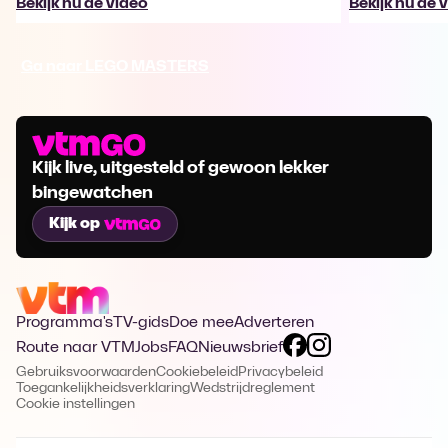
Bekijk nu de video
Bekijk nu de 
Ga naar LEGO MASTERS
Kijk live, uitgesteld of gewoon lekker
bingewatchen
Kijk op
Programma's
TV-gids
Doe mee
Adverteren
Route naar VTM
Jobs
FAQ
Nieuwsbrief
Gebruiksvoorwaarden
Cookiebeleid
Privacybeleid
Toegankelijkheidsverklaring
Wedstrijdreglement
Cookie instellingen