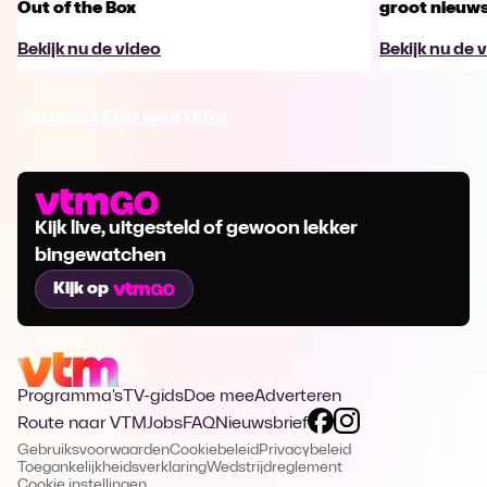
Out of the Box
groot nieuw
Bekijk nu de video
Bekijk nu de 
Ga naar LEGO MASTERS
Kijk live, uitgesteld of gewoon lekker
bingewatchen
Kijk op
Programma's
TV-gids
Doe mee
Adverteren
Route naar VTM
Jobs
FAQ
Nieuwsbrief
Gebruiksvoorwaarden
Cookiebeleid
Privacybeleid
Toegankelijkheidsverklaring
Wedstrijdreglement
Cookie instellingen