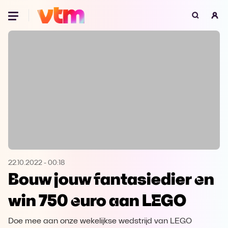
Oeps, browser niet ondersteund
Voor je onze programma's gaat ontdekken,
best je browser updaten of hieronder één
van de ondersteunde browsers
downloaden.
Google Chrome
Download
Firefox
Download
Safari
Download
22.10.2022
-
00:18
Bouw jouw fantasiedier en
Microsoft Edge
Download
win 750 euro aan LEGO
Opera
Download
Doe mee aan onze wekelijkse wedstrijd van LEGO