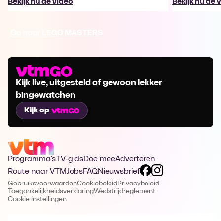
Bekijk nu de video
Bekijk nu de 
Ga naar LEGO MASTERS
Kijk live, uitgesteld of gewoon lekker
bingewatchen
Kijk op
Programma's
TV-gids
Doe mee
Adverteren
Route naar VTM
Jobs
FAQ
Nieuwsbrief
Gebruiksvoorwaarden
Cookiebeleid
Privacybeleid
Toegankelijkheidsverklaring
Wedstrijdreglement
Cookie instellingen