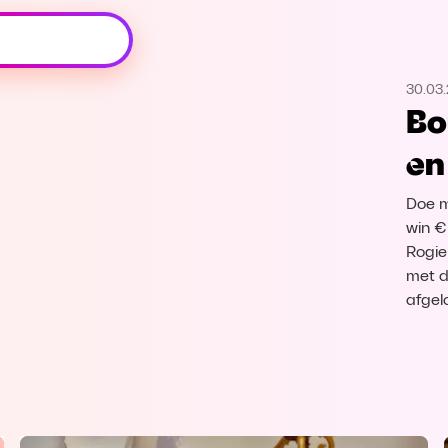
Oeps, browser niet ondersteund
30.03.
Voor je onze programma's gaat ontdekken,
Bo
best je browser updaten of hieronder één
van de ondersteunde browsers
en
downloaden.
Doe m
Google Chrome
Download
win €
Rogie
Firefox
Download
met d
afgel
Safari
Download
Microsoft Edge
Download
Opera
Download