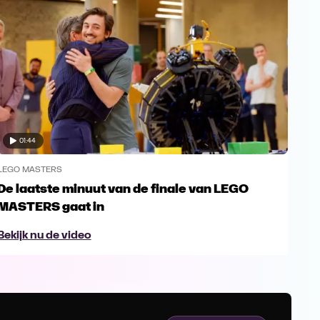
01:44
LEGO MASTERS
LEG
De laatste minuut van de finale van LEGO
Bou
MASTERS gaat in
elk
Bekijk nu de video
Bek