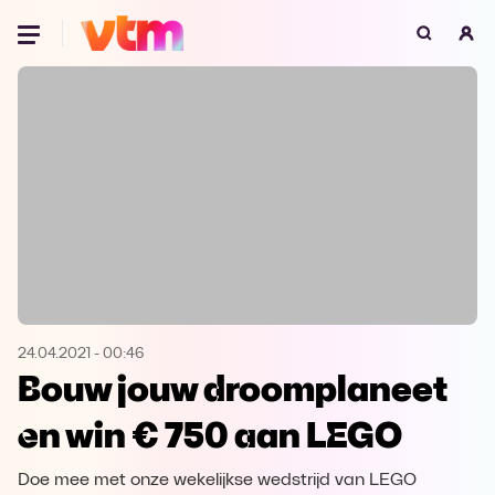
Oeps, browser niet ondersteund
Voor je onze programma's gaat ontdekken,
best je browser updaten of hieronder één
van de ondersteunde browsers
downloaden.
Google Chrome
Download
Firefox
Download
Safari
Download
24.04.2021
-
00:46
Bouw jouw droomplaneet
Microsoft Edge
Download
en win € 750 aan LEGO
Opera
Download
Doe mee met onze wekelijkse wedstrijd van LEGO