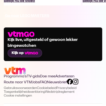
Bekijk nu de video
Bekijk nu de 
Ga naar LEGO MASTERS
Kijk live, uitgesteld of gewoon lekker
bingewatchen
Kijk op
Programma's
TV-gids
Doe mee
Adverteren
Route naar VTM
Jobs
FAQ
Nieuwsbrief
Gebruiksvoorwaarden
Cookiebeleid
Privacybeleid
Toegankelijkheidsverklaring
Wedstrijdreglement
Cookie instellingen