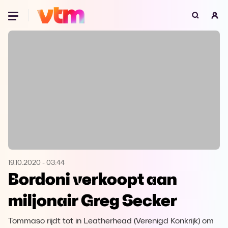
Oeps, browser niet ondersteund
Voor je onze programma's gaat ontdekken,
best je browser updaten of hieronder één
van de ondersteunde browsers
downloaden.
Google Chrome
Download
Firefox
Download
Safari
Download
19.10.2020
-
03:44
Bordoni verkoopt aan
Microsoft Edge
Download
miljonair Greg Secker
Opera
Download
Tommaso rijdt tot in Leatherhead (Verenigd Konkrijk) om