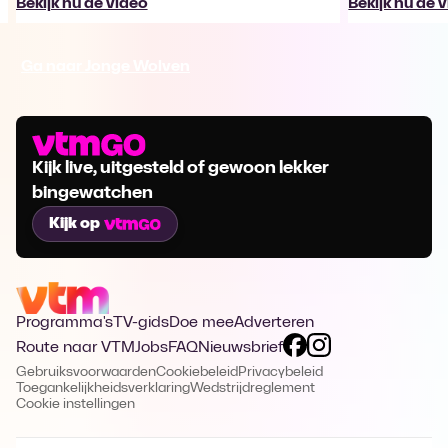
Bekijk nu de video
Bekijk nu de 
Ga naar Jonge Wolven
Kijk live, uitgesteld of gewoon lekker
bingewatchen
Kijk op
Programma's
TV-gids
Doe mee
Adverteren
Route naar VTM
Jobs
FAQ
Nieuwsbrief
Gebruiksvoorwaarden
Cookiebeleid
Privacybeleid
Toegankelijkheidsverklaring
Wedstrijdreglement
Cookie instellingen