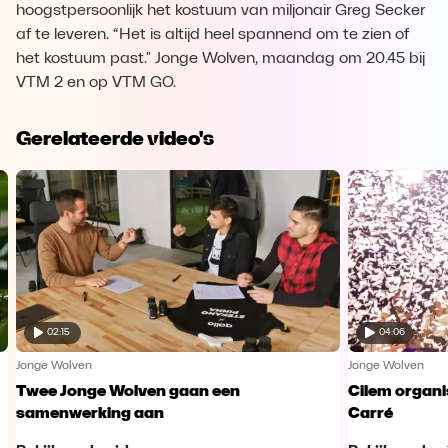
hoogstpersoonlijk het kostuum van miljonair Greg Secker
af te leveren. “Het is altijd heel spannend om te zien of
het kostuum past." Jonge Wolven, maandag om 20.45 bij
VTM 2 en op VTM GO.
Gerelateerde video's
02:15
04:06
Jonge Wolven
Jonge Wolven
Twee Jonge Wolven gaan een
Cilem organi
samenwerking aan
Carré