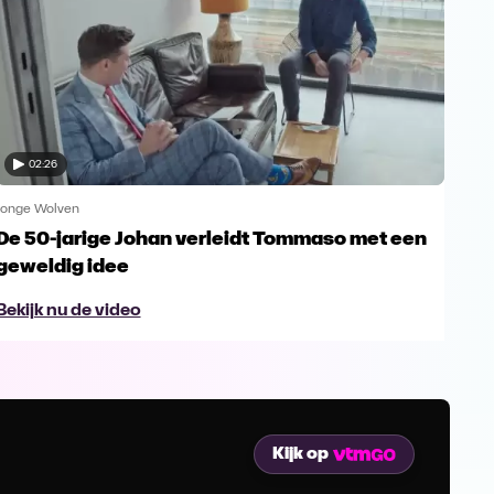
02:26
Jonge Wolven
Jong
De 50-jarige Johan verleidt Tommaso met een
De 
geweldig idee
Bek
Bekijk nu de video
Kijk op