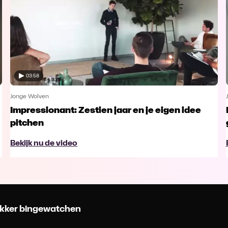
03:58
Jonge Wolven
Impressionant: Zestien jaar en je eigen idee
pitchen
Bekijk nu de video
 lekker bingewatchen