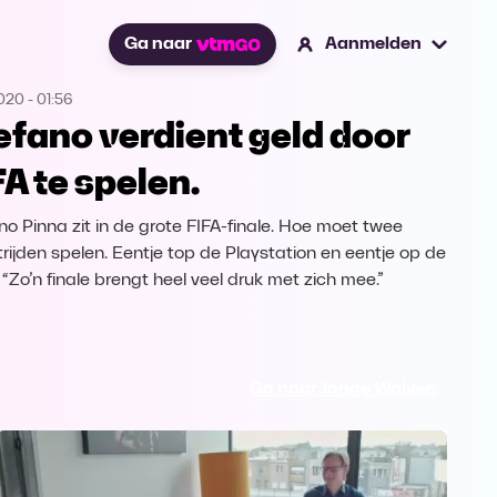
Ga naar
Aanmelden
2020
-
01:56
efano verdient geld door
FA te spelen.
no Pinna zit in de grote FIFA-finale. Hoe moet twee
rijden spelen. Eentje top de Playstation en eentje op de
 “Zo’n finale brengt heel veel druk met zich mee.”
Ga naar Jonge Wolven