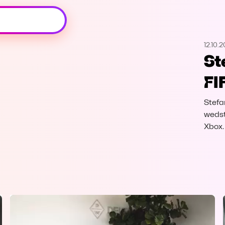
Oeps, browser niet ondersteund
12.10.
Voor je onze programma's gaat ontdekken,
St
best je browser updaten of hieronder één
van de ondersteunde browsers
FI
downloaden.
Stefa
Google Chrome
Download
wedst
Xbox.
Firefox
Download
Safari
Download
Microsoft Edge
Download
Opera
Download