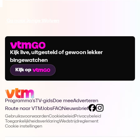
Ga naar Jonge Wolven
Kijk live, uitgesteld of gewoon lekker
bingewatchen
Kijk op
Programma's
TV-gids
Doe mee
Adverteren
Route naar VTM
Jobs
FAQ
Nieuwsbrief
Gebruiksvoorwaarden
Cookiebeleid
Privacybeleid
Toegankelijkheidsverklaring
Wedstrijdreglement
Cookie instellingen