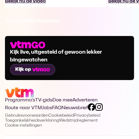
Bekijk nu de video
Bekijk nu de 
Ga naar Regi Academy
Kijk live, uitgesteld of gewoon lekker
bingewatchen
Kijk op
Programma's
TV-gids
Doe mee
Adverteren
Route naar VTM
Jobs
FAQ
Nieuwsbrief
Gebruiksvoorwaarden
Cookiebeleid
Privacybeleid
Toegankelijkheidsverklaring
Wedstrijdreglement
Cookie instellingen