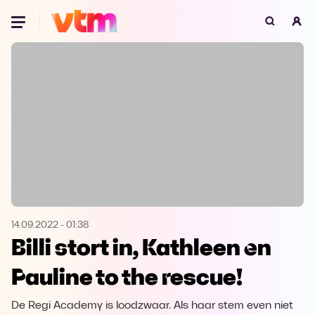
Oeps, browser niet ondersteund
Voor je onze programma's gaat ontdekken,
best je browser updaten of hieronder één
van de ondersteunde browsers
downloaden.
Google Chrome
Download
Firefox
Download
Safari
Download
14.09.2022
-
01:38
Billi stort in, Kathleen en
Microsoft Edge
Download
Pauline to the rescue!
Opera
Download
De Regi Academy is loodzwaar. Als haar stem even niet