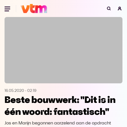
Oeps, browser niet ondersteund
Voor je onze programma's gaat ontdekken,
best je browser updaten of hieronder één
van de ondersteunde browsers
downloaden.
Google Chrome
Download
Firefox
Download
Safari
Download
16.05.2020
-
02:19
Beste bouwwerk: "Dit is in
Microsoft Edge
Download
één woord: fantastisch"
Opera
Download
Jos en Marijn begonnen aarzelend aan de opdracht