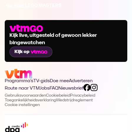
Ga naar LEGO MASTERS
Kijk live, uitgesteld of gewoon lekker
bingewatchen
Kijk op
Programma's
TV-gids
Doe mee
Adverteren
Route naar VTM
Jobs
FAQ
Nieuwsbrief
Gebruiksvoorwaarden
Cookiebeleid
Privacybeleid
Toegankelijkheidsverklaring
Wedstrijdreglement
Cookie instellingen