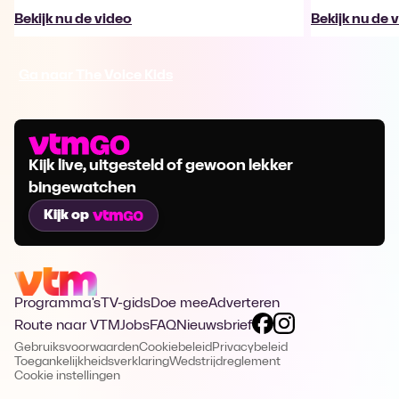
Bekijk nu de video
Bekijk nu de 
Ga naar The Voice Kids
Kijk live, uitgesteld of gewoon lekker
bingewatchen
Kijk op
Programma's
TV-gids
Doe mee
Adverteren
Route naar VTM
Jobs
FAQ
Nieuwsbrief
Gebruiksvoorwaarden
Cookiebeleid
Privacybeleid
Toegankelijkheidsverklaring
Wedstrijdreglement
Cookie instellingen