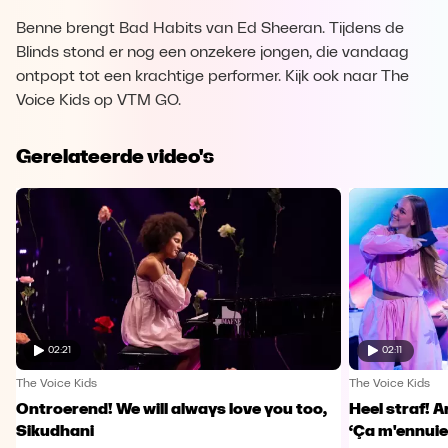
Benne brengt Bad Habits van Ed Sheeran. Tijdens de
Blinds stond er nog een onzekere jongen, die vandaag
ontpopt tot een krachtige performer. Kijk ook naar The
Voice Kids op VTM GO.
Gerelateerde video's
02:21
02:11
The Voice Kids
The Voice Kids
Ontroerend! We will always love you too,
Heel straf! A
Sikudhani
‘Ça m'ennuie