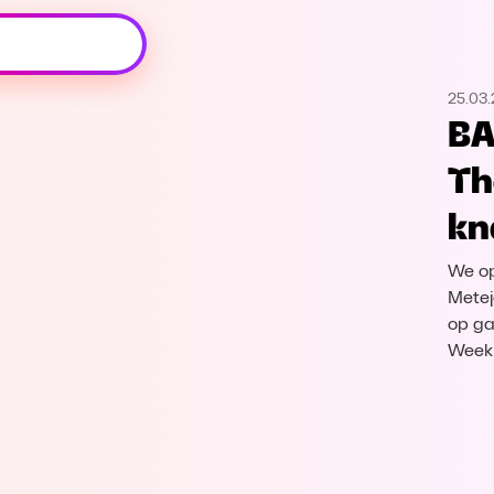
Oeps, browser niet ondersteund
25.03
Voor je onze programma's gaat ontdekken,
BA
best je browser updaten of hieronder één
van de ondersteunde browsers
Th
downloaden.
kn
Google Chrome
Download
We op
Firefox
Download
Metej
op ga
Weekn
Safari
Download
Microsoft Edge
Download
Opera
Download