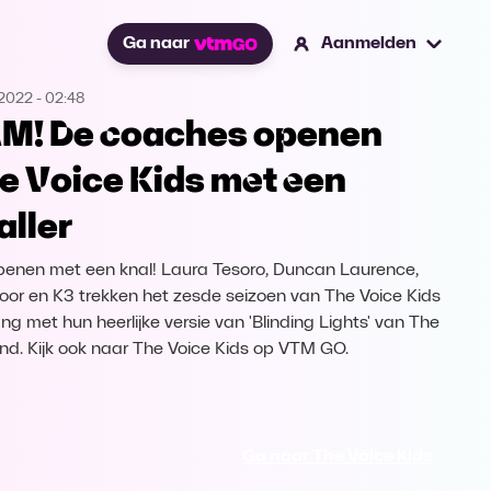
Ga naar
Aanmelden
.2022
-
02:48
M! De coaches openen
e Voice Kids met een
aller
enen met een knal! Laura Tesoro, Duncan Laurence,
oor en K3 trekken het zesde seizoen van The Voice Kids
ng met hun heerlijke versie van 'Blinding Lights' van The
d. Kijk ook naar The Voice Kids op VTM GO.
Ga naar The Voice Kids