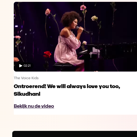
02:21
The Voice Kids
Ontroerend! We will always love you too,
Sikudhani
Bekijk nu de video