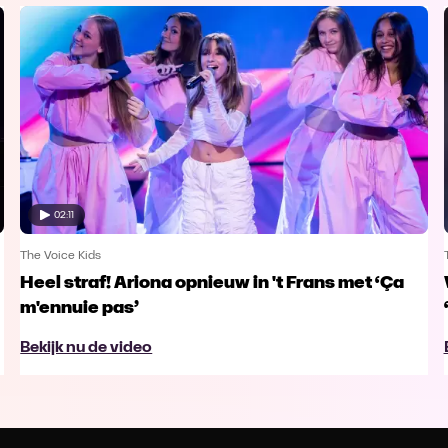
02:11
The Voice Kids
Heel straf! Ariona opnieuw in 't Frans met ‘Ça
m'ennuie pas’
Bekijk nu de video