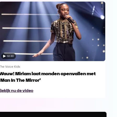
02:30
The Voice Kids
The V
Wauw! Miriam laat monden openvallen met
Yes
‘Man In The Mirror’
fin
Bekijk nu de video
Bek