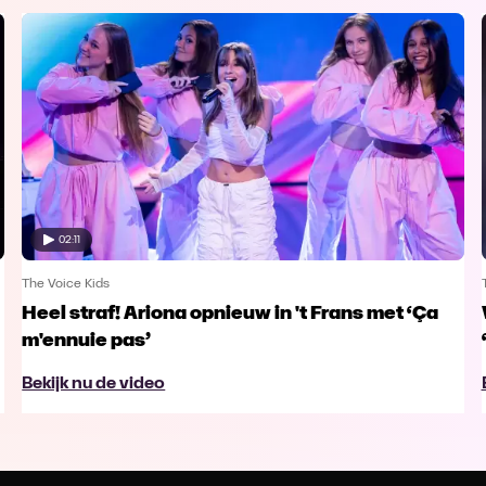
02:11
The Voice Kids
Heel straf! Ariona opnieuw in 't Frans met ‘Ça
m'ennuie pas’
Bekijk nu de video