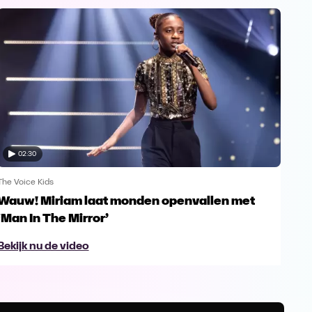
02:30
The Voice Kids
The V
Wauw! Miriam laat monden openvallen met
Yes
‘Man In The Mirror’
fin
Bekijk nu de video
Bek