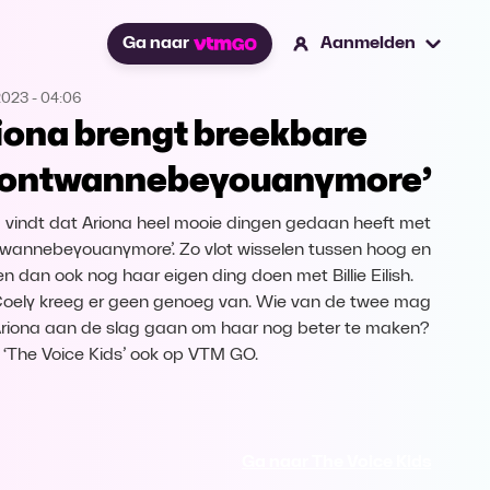
Ga naar
Aanmelden
2023
-
04:06
iona brengt breekbare
dontwannebeyouanymore’
 vindt dat Ariona heel mooie dingen gedaan heeft met
twannebeyouanymore’. Zo vlot wisselen tussen hoog en
en dan ook nog haar eigen ding doen met Billie Eilish.
oely kreeg er geen genoeg van. Wie van de twee mag
riona aan de slag gaan om haar nog beter te maken?
k ‘The Voice Kids’ ook op VTM GO.
Ga naar The Voice Kids