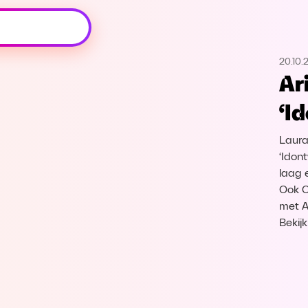
Oeps, browser niet ondersteund
20.10.
Voor je onze programma's gaat ontdekken,
Ar
best je browser updaten of hieronder één
van de ondersteunde browsers
‘I
downloaden.
Laura
Google Chrome
Download
‘Idon
laag 
Firefox
Download
Ook C
met A
Safari
Download
Bekij
Microsoft Edge
Download
Opera
Download