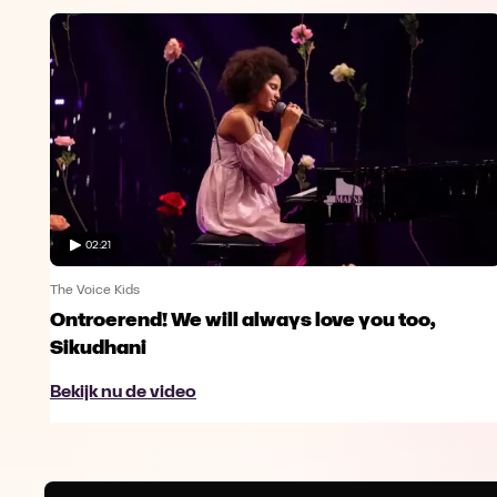
02:21
The Voice Kids
Ontroerend! We will always love you too,
Sikudhani
Bekijk nu de video