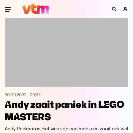
Oeps, browser niet ondersteund
Voor je onze programma's gaat ontdekken,
best je browser updaten of hieronder één
van de ondersteunde browsers
downloaden.
Google Chrome
Download
Firefox
Download
Safari
Download
30.09.2022
-
00:32
Andy zaait paniek in LEGO
Microsoft Edge
Download
MASTERS
Opera
Download
Andy Peelman is niet vies van een mopje en zaait ook wel