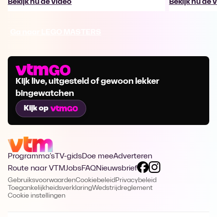
Bekijk nu de video
Bekijk nu de 
Ga naar LEGO MASTERS
Kijk live, uitgesteld of gewoon lekker
bingewatchen
Kijk op
Programma's
TV-gids
Doe mee
Adverteren
Route naar VTM
Jobs
FAQ
Nieuwsbrief
Gebruiksvoorwaarden
Cookiebeleid
Privacybeleid
Toegankelijkheidsverklaring
Wedstrijdreglement
Cookie instellingen