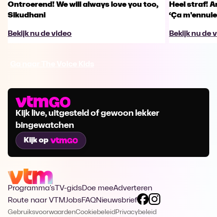
Ontroerend! We will always love you too,
Heel straf! A
Sikudhani
‘Ça m'ennuie
Bekijk nu de video
Bekijk nu de 
Ga naar The Voice Kids
Kijk live, uitgesteld of gewoon lekker
bingewatchen
Kijk op
Programma's
TV-gids
Doe mee
Adverteren
Route naar VTM
Jobs
FAQ
Nieuwsbrief
Gebruiksvoorwaarden
Cookiebeleid
Privacybeleid