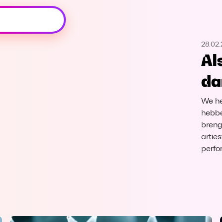
Oeps, browser niet ondersteund
28.02
Voor je onze programma's gaat ontdekken,
Al
best je browser updaten of hieronder één
van de ondersteunde browsers
da
downloaden.
We he
Google Chrome
Download
hebbe
breng
Firefox
Download
artie
perfo
Safari
Download
Microsoft Edge
Download
Opera
Download