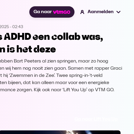
Ga naar
Aanmelden
.2025
-
02:43
s ADHD een collab was,
n is het deze
bben Bart Peeters al zien springen, maar zo hoog
n wij hem nog nooit zien gaan. Samen met rapper Graci
t hij ‘Zwemmen in de Zee’. Twee spring-in-'t-veld
sten bijeen, dat kan alleen maar voor een energieke
rmance zorgen. Kijk ook naar ‘Lift You Up’ op VTM GO.
Ga naar Lift You Up