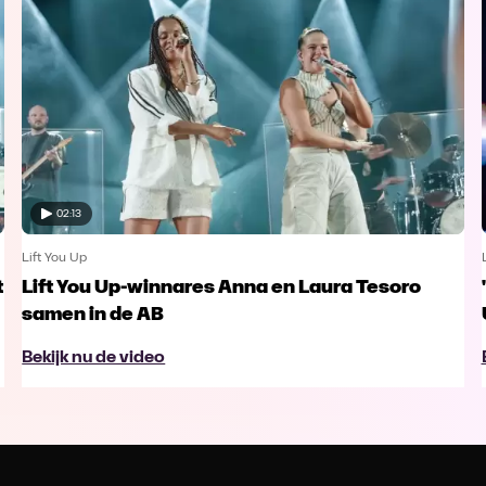
02:13
Lift You Up
t
Lift You Up-winnares Anna en Laura Tesoro
samen in de AB
Bekijk nu de video