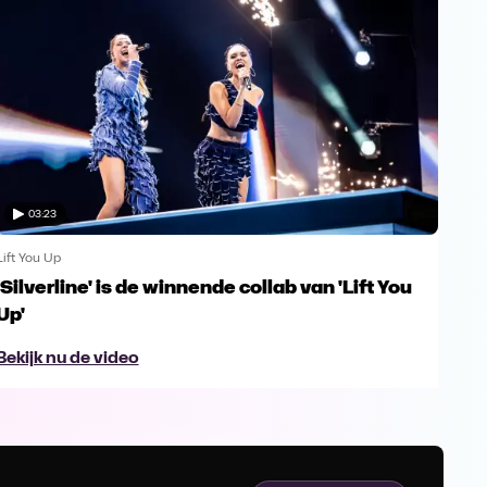
03:23
Lift You Up
Lift 
'Silverline' is de winnende collab van 'Lift You
Ann
Up'
van
Bekijk nu de video
Bek