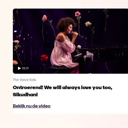
02:21
The Voice Kids
Ontroerend! We will always love you too,
Sikudhani
Bekijk nu de video