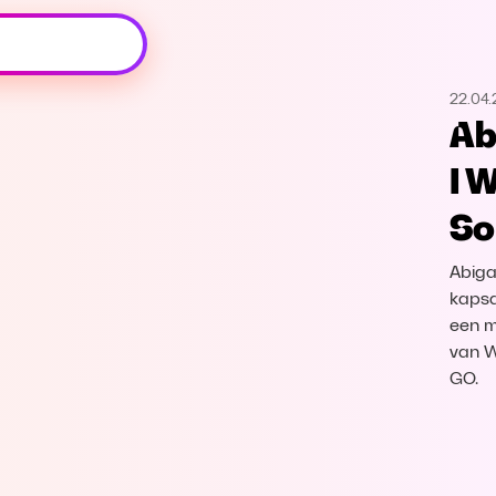
Oeps, browser niet ondersteund
22.04
Voor je onze programma's gaat ontdekken,
Ab
best je browser updaten of hieronder één
van de ondersteunde browsers
I 
downloaden.
So
Google Chrome
Download
Abiga
Firefox
Download
kapsa
een m
van W
Safari
Download
GO.
Microsoft Edge
Download
Opera
Download