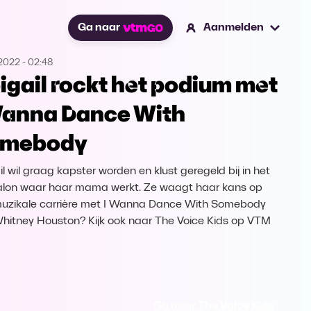
Ga naar
Aanmelden
.2022
-
02:48
igail rockt het podium met
Wanna Dance With
mebody
il wil graag kapster worden en klust geregeld bij in het
lon waar haar mama werkt. Ze waagt haar kans op
uzikale carrière met I Wanna Dance With Somebody
hitney Houston? Kijk ook naar The Voice Kids op VTM
Ga naar The Voice Kids