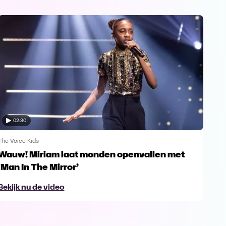
02:30
The Voice Kids
The V
Wauw! Miriam laat monden openvallen met
Yes
‘Man In The Mirror’
fin
Bekijk nu de video
Bek