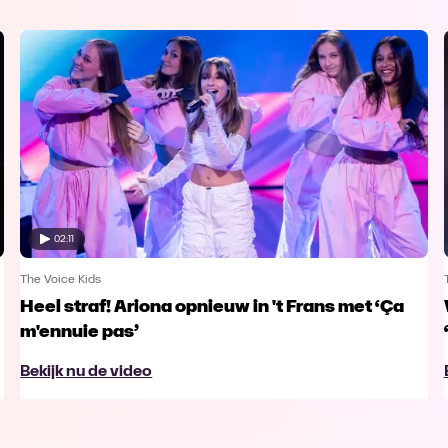
02:11
The Voice Kids
Heel straf! Ariona opnieuw in 't Frans met ‘Ça
m'ennuie pas’
Bekijk nu de video