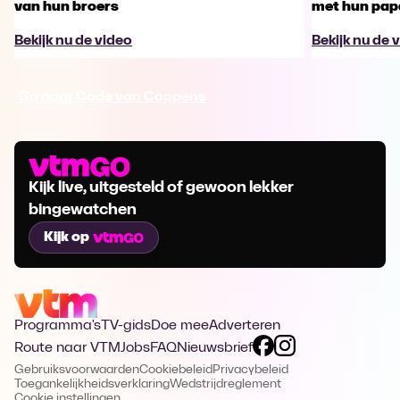
van hun broers
met hun pap
Bekijk nu de video
Bekijk nu de 
Ga naar Code van Coppens
Kijk live, uitgesteld of gewoon lekker
bingewatchen
Kijk op
Programma's
TV-gids
Doe mee
Adverteren
Route naar VTM
Jobs
FAQ
Nieuwsbrief
Gebruiksvoorwaarden
Cookiebeleid
Privacybeleid
Toegankelijkheidsverklaring
Wedstrijdreglement
Cookie instellingen