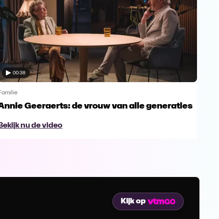
00:38
Familie
Famil
Annie Geeraerts: de vrouw van alle generaties
Ann
lee
Bekijk nu de video
Bek
Kijk op