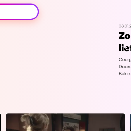
Oeps, browser niet ondersteund
08.01.
Voor je onze programma's gaat ontdekken,
Zo
best je browser updaten of hieronder één
van de ondersteunde browsers
li
downloaden.
Georg
Google Chrome
Download
Daaro
Bekij
Firefox
Download
Safari
Download
Microsoft Edge
Download
Opera
Download