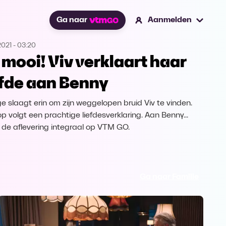
Ga naar
Aanmelden
2021
-
03:20
 mooi! Viv verklaart haar
efde aan Benny
e slaagt erin om zijn weggelopen bruid Viv te vinden.
p volgt een prachtige liefdesverklaring. Aan Benny...
k de aflevering integraal op VTM GO.
Ga naar Familie