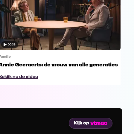
00:38
Familie
Famil
Annie Geeraerts: de vrouw van alle generaties
Ann
lee
Bekijk nu de video
Bek
Kijk op