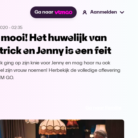
Ga naar
Aanmelden
2020
-
02:35
 mooi! Het huwelijk van
trick en Jenny is een feit
ck ging op zijn knie voor Jenny en mag haar nu ook
eel zijn vrouw noemen! Herbekijk de volledige aflevering
TM GO.
Ga naar Familie