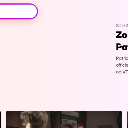
Oeps, browser niet ondersteund
23.10.
Voor je onze programma's gaat ontdekken,
Zo
best je browser updaten of hieronder één
van de ondersteunde browsers
Pa
downloaden.
Patri
Google Chrome
Download
offici
op V
Firefox
Download
Safari
Download
Microsoft Edge
Download
Opera
Download