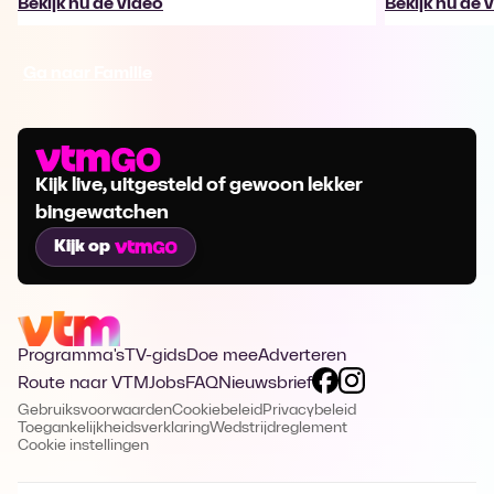
Bekijk nu de video
Bekijk nu de 
Ga naar Familie
Kijk live, uitgesteld of gewoon lekker
bingewatchen
Kijk op
Programma's
TV-gids
Doe mee
Adverteren
Route naar VTM
Jobs
FAQ
Nieuwsbrief
Gebruiksvoorwaarden
Cookiebeleid
Privacybeleid
Toegankelijkheidsverklaring
Wedstrijdreglement
Cookie instellingen