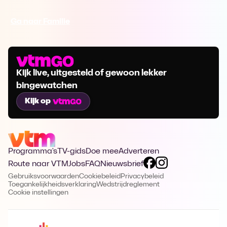
Ga naar Familie
Kijk live, uitgesteld of gewoon lekker
bingewatchen
Kijk op
Programma's
TV-gids
Doe mee
Adverteren
Route naar VTM
Jobs
FAQ
Nieuwsbrief
Gebruiksvoorwaarden
Cookiebeleid
Privacybeleid
Toegankelijkheidsverklaring
Wedstrijdreglement
Cookie instellingen