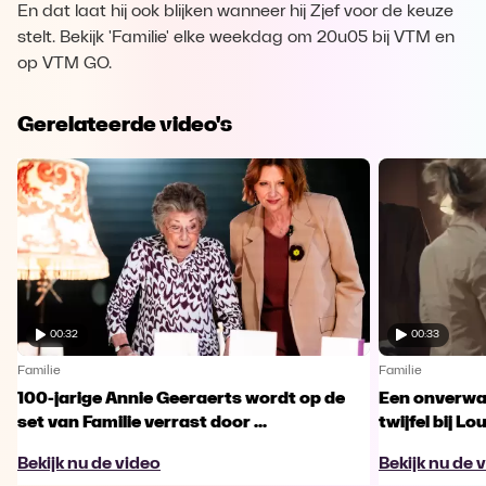
En dat laat hij ook blijken wanneer hij Zjef voor de keuze
stelt. Bekijk 'Familie' elke weekdag om 20u05 bij VTM en
op VTM GO.
Gerelateerde video's
00:32
00:33
Familie
Familie
100-jarige Annie Geeraerts wordt op de
Een onverwac
set van Familie verrast door ...
twijfel bij Lo
Bekijk nu de video
Bekijk nu de 