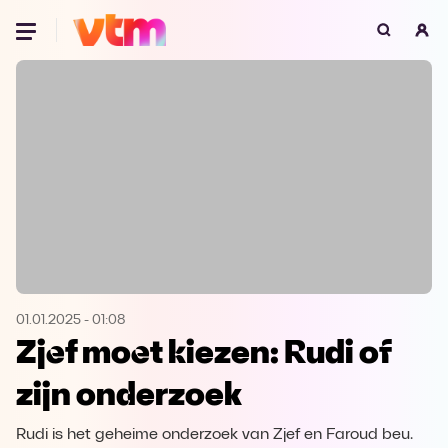
Oeps, browser niet ondersteund
Voor je onze programma's gaat ontdekken,
best je browser updaten of hieronder één
van de ondersteunde browsers
downloaden.
Google Chrome
Download
Firefox
Download
Safari
Download
01.01.2025
-
01:08
Zjef moet kiezen: Rudi of
Microsoft Edge
Download
zijn onderzoek
Opera
Download
Rudi is het geheime onderzoek van Zjef en Faroud beu.