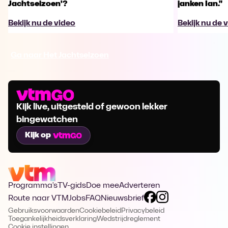
Jachtseizoen'?
janken Ian."
Bekijk nu de video
Bekijk nu de 
Ga naar Het Jachtseizoen
Kijk live, uitgesteld of gewoon lekker
bingewatchen
Kijk op
Programma's
TV-gids
Doe mee
Adverteren
Route naar VTM
Jobs
FAQ
Nieuwsbrief
Gebruiksvoorwaarden
Cookiebeleid
Privacybeleid
Toegankelijkheidsverklaring
Wedstrijdreglement
Cookie instellingen