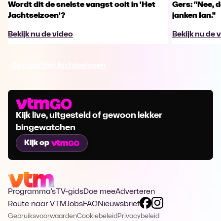
Wordt dit de snelste vangst ooit in 'Het
Gers: "Nee, da
Jachtseizoen'?
janken Ian."
Bekijk nu de video
Bekijk nu de 
Ga naar Het Jachtseizoen
Kijk live, uitgesteld of gewoon lekker
bingewatchen
Kijk op
Programma's
TV-gids
Doe mee
Adverteren
Route naar VTM
Jobs
FAQ
Nieuwsbrief
Gebruiksvoorwaarden
Cookiebeleid
Privacybeleid