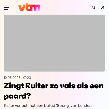
Oeps, browser niet ondersteund
Voor je onze programma's gaat ontdekken,
best je browser updaten of hieronder één
van de ondersteunde browsers
downloaden.
Google Chrome
Download
Firefox
Download
Safari
Download
12.05.2023
-
01:23
Zingt Ruiter zo vals als een
Microsoft Edge
Download
paard?
Opera
Download
Ruiter verrast met een ballad 'Strong' van London