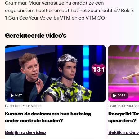
Grammar. Maar verrast ze nu omdat ze een
engelenstem heeft of omdat het net zeer slecht is? Bekijk
'I Can See Your Voice' bij VTM en op VTM GO.
Gerelateerde video's
01:47
00:55
I Can See Your Voice
I Can See Your Vo
Kunnen de deelnemers hun hartslag
Doorprikt Ta
onder controle houden?
speurders?
Bekijk nu de video
Bekijk nu de 