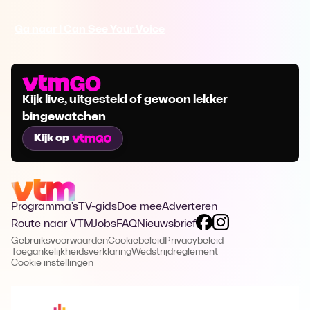
Ga naar I Can See Your Voice
Kijk live, uitgesteld of gewoon lekker
bingewatchen
Kijk op
Programma's
TV-gids
Doe mee
Adverteren
Route naar VTM
Jobs
FAQ
Nieuwsbrief
Gebruiksvoorwaarden
Cookiebeleid
Privacybeleid
Toegankelijkheidsverklaring
Wedstrijdreglement
Cookie instellingen