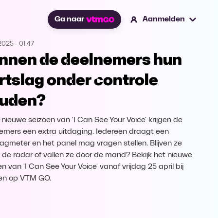
Ga naar
Aanmelden
2025
-
01:47
nnen de deelnemers hun
rtslag onder controle
uden?
t nieuwe seizoen van 'I Can See Your Voice' krijgen de
emers een extra uitdaging. Iedereen draagt een
lagmeter en het panel mag vragen stellen. Blijven ze
 de radar of vallen ze door de mand? Bekijk het nieuwe
n van 'I Can See Your Voice' vanaf vrijdag 25 april bij
en op VTM GO.