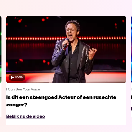
00:59
I Can See Your Voice
Is dit een steengoed Acteur of een rasechte
zanger?
Bekijk nu de video