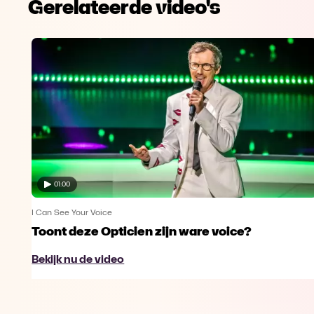
Gerelateerde video's
01:00
I Can See Your Voice
Toont deze Opticien zijn ware voice?
Bekijk nu de video