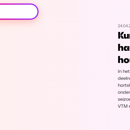
Oeps, browser niet ondersteund
24.04.
Voor je onze programma's gaat ontdekken,
Ku
best je browser updaten of hieronder één
van de ondersteunde browsers
ha
downloaden.
ho
Google Chrome
Download
In he
Firefox
Download
deeln
harts
onder
Safari
Download
seizoe
VTM 
Microsoft Edge
Download
Opera
Download