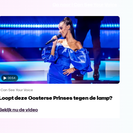
Ga naar I Can See Your Voice
00:54
I Can See Your Voice
I Can
Loopt deze Oosterse Prinses tegen de lamp?
Hoe
Bekijk nu de video
Bek