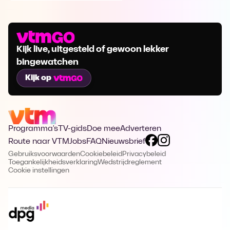
Kijk live, uitgesteld of gewoon lekker
bingewatchen
Kijk op
Programma's
TV-gids
Doe mee
Adverteren
Route naar VTM
Jobs
FAQ
Nieuwsbrief
Gebruiksvoorwaarden
Cookiebeleid
Privacybeleid
Toegankelijkheidsverklaring
Wedstrijdreglement
Cookie instellingen