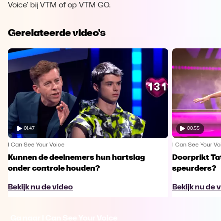
Voice' bij VTM of op VTM GO.
Gerelateerde video's
01:47
00:55
I Can See Your Voice
I Can See Your Vo
Kunnen de deelnemers hun hartslag
Doorprikt Ta
onder controle houden?
speurders?
Bekijk nu de video
Bekijk nu de 
Ga naar I Can See Your Voice