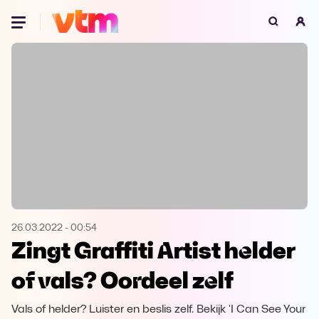
Oeps, browser niet ondersteund
Voor je onze programma's gaat ontdekken,
best je browser updaten of hieronder één
van de ondersteunde browsers
downloaden.
Google Chrome
Download
Firefox
Download
Safari
Download
26.03.2022
-
00:54
Zingt Graffiti Artist helder
Microsoft Edge
Download
of vals? Oordeel zelf
Opera
Download
Vals of helder? Luister en beslis zelf. Bekijk 'I Can See Your