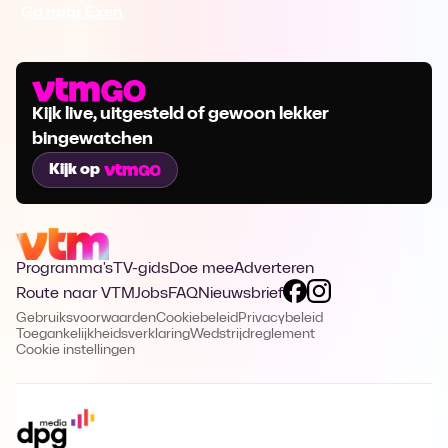
Ga naar Exen
Kijk live, uitgesteld of gewoon lekker
bingewatchen
Kijk op
Programma's
TV-gids
Doe mee
Adverteren
Route naar VTM
Jobs
FAQ
Nieuwsbrief
Gebruiksvoorwaarden
Cookiebeleid
Privacybeleid
Toegankelijkheidsverklaring
Wedstrijdreglement
Cookie instellingen