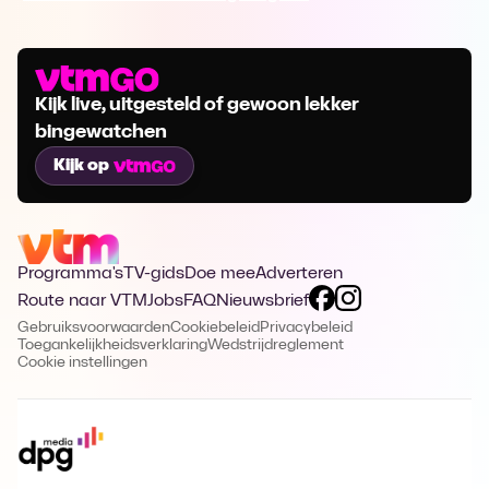
Kijk live, uitgesteld of gewoon lekker
bingewatchen
Kijk op
Programma's
TV-gids
Doe mee
Adverteren
Route naar VTM
Jobs
FAQ
Nieuwsbrief
Gebruiksvoorwaarden
Cookiebeleid
Privacybeleid
Toegankelijkheidsverklaring
Wedstrijdreglement
Cookie instellingen