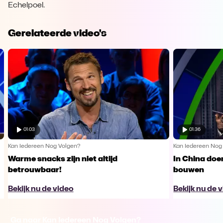
Echelpoel.
Gerelateerde video's
01:03
01:36
Kan Iedereen Nog Volgen?
Kan Iedereen Nog
Warme snacks zijn niet altijd
In China doe
betrouwbaar!
bouwen
Bekijk nu de video
Bekijk nu de 
Ga naar Kan Iedereen Nog Volgen?