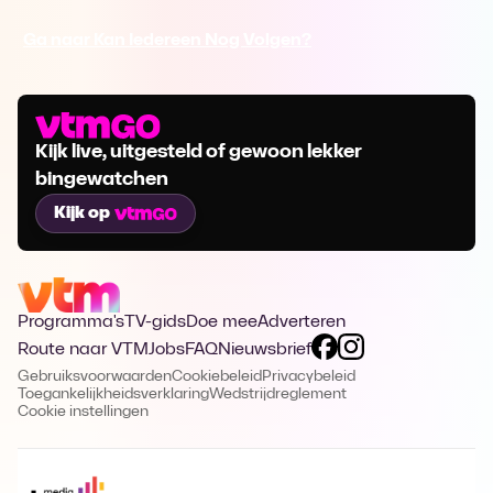
Ga naar Kan Iedereen Nog Volgen?
Kijk live, uitgesteld of gewoon lekker
bingewatchen
Kijk op
Programma's
TV-gids
Doe mee
Adverteren
Route naar VTM
Jobs
FAQ
Nieuwsbrief
Gebruiksvoorwaarden
Cookiebeleid
Privacybeleid
Toegankelijkheidsverklaring
Wedstrijdreglement
Cookie instellingen