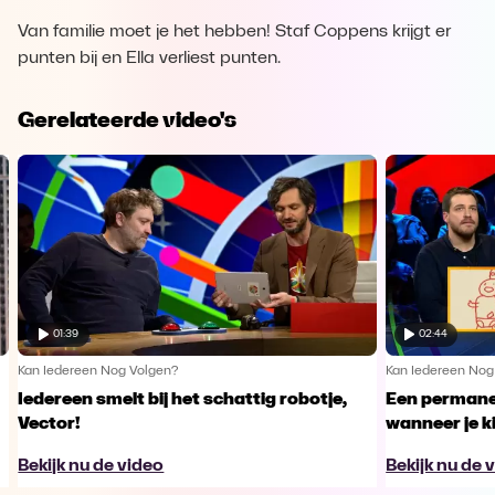
Van familie moet je het hebben! Staf Coppens krijgt er
punten bij en Ella verliest punten.
Gerelateerde video's
01:39
02:44
Kan Iedereen Nog Volgen?
Kan Iedereen Nog
Iedereen smelt bij het schattig robotje,
Een permane
Vector!
wanneer je ki
Bekijk nu de video
Bekijk nu de 