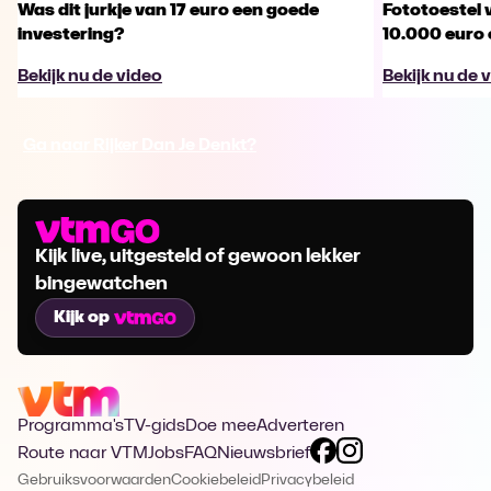
Was dit jurkje van 17 euro een goede
Fototoestel v
investering?
10.000 euro
Bekijk nu de video
Bekijk nu de 
Ga naar Rijker Dan Je Denkt?
Kijk live, uitgesteld of gewoon lekker
bingewatchen
Kijk op
Programma's
TV-gids
Doe mee
Adverteren
Route naar VTM
Jobs
FAQ
Nieuwsbrief
Gebruiksvoorwaarden
Cookiebeleid
Privacybeleid