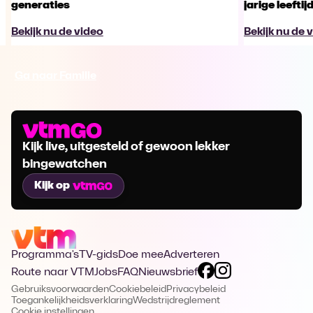
generaties
jarige leeftij
Bekijk nu de video
Bekijk nu de 
Ga naar Familie
Kijk live, uitgesteld of gewoon lekker
bingewatchen
Kijk op
Programma's
TV-gids
Doe mee
Adverteren
Route naar VTM
Jobs
FAQ
Nieuwsbrief
Gebruiksvoorwaarden
Cookiebeleid
Privacybeleid
Toegankelijkheidsverklaring
Wedstrijdreglement
Cookie instellingen