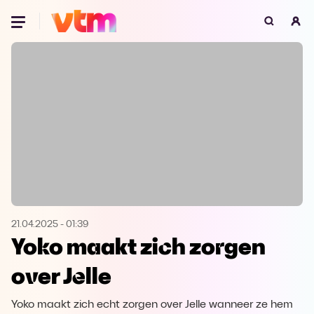
Oeps, browser niet ondersteund
Voor je onze programma's gaat ontdekken,
best je browser updaten of hieronder één
van de ondersteunde browsers
downloaden.
Google Chrome
Download
Firefox
Download
Safari
Download
21.04.2025
-
01:39
Yoko maakt zich zorgen
Microsoft Edge
Download
over Jelle
Opera
Download
Yoko maakt zich echt zorgen over Jelle wanneer ze hem