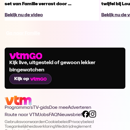
set van Familie verrast door ...
twijfel bij Lo
Bekijk nu de video
Bekijk nu de 
Ga naar Familie
Kijk live, uitgesteld of gewoon lekker
bingewatchen
Kijk op
Programma's
TV-gids
Doe mee
Adverteren
Route naar VTM
Jobs
FAQ
Nieuwsbrief
Gebruiksvoorwaarden
Cookiebeleid
Privacybeleid
Toegankelijkheidsverklaring
Wedstrijdreglement