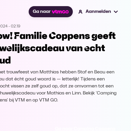
Ga naar
Aanmelden
2024
-
02:19
w! Familie Coppens geeft
welijkscadeau van echt
ud
het trouwfeest van Matthias hebben Staf en Beau een
u dat écht goud waard is — letterlijk! Tijdens een
ocht vissen ze zelf goud op, dat ze omvormen tot een
 huwelijkscadeau voor Mathias en Linn. Bekijk 'Camping
ns' bij VTM en op VTM GO.
Ga naar Camping Coppens