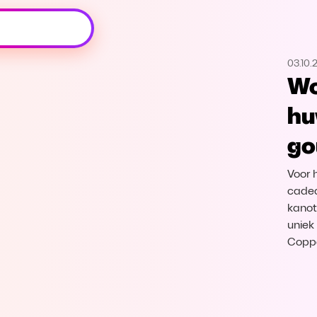
Oeps, browser niet ondersteund
03.10.
Voor je onze programma's gaat ontdekken,
Wo
best je browser updaten of hieronder één
van de ondersteunde browsers
hu
downloaden.
go
Google Chrome
Download
Voor 
Firefox
Download
cadea
kanot
uniek
Safari
Download
Coppe
Microsoft Edge
Download
Opera
Download