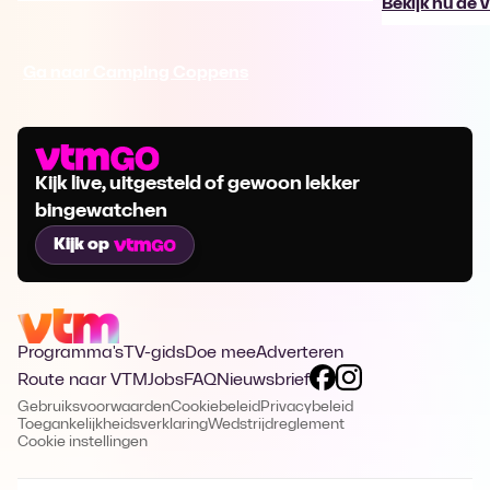
Bekijk nu de 
Ga naar Camping Coppens
Kijk live, uitgesteld of gewoon lekker
bingewatchen
Kijk op
Programma's
TV-gids
Doe mee
Adverteren
Route naar VTM
Jobs
FAQ
Nieuwsbrief
Gebruiksvoorwaarden
Cookiebeleid
Privacybeleid
Toegankelijkheidsverklaring
Wedstrijdreglement
Cookie instellingen