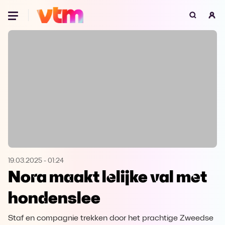
Oeps, browser niet ondersteund
Voor je onze programma's gaat ontdekken,
best je browser updaten of hieronder één
van de ondersteunde browsers
downloaden.
Google Chrome
Download
Firefox
Download
Safari
Download
19.03.2025
-
01:24
Nora maakt lelijke val met
Microsoft Edge
Download
hondenslee
Opera
Download
Staf en compagnie trekken door het prachtige Zweedse