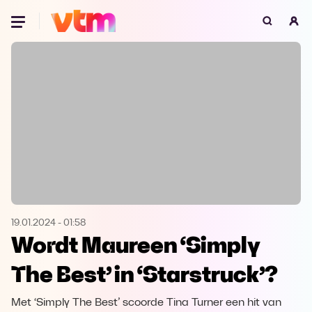
Oeps, browser niet ondersteund
Voor je onze programma's gaat ontdekken,
best je browser updaten of hieronder één
van de ondersteunde browsers
downloaden.
Google Chrome
Download
Firefox
Download
Safari
Download
19.01.2024
-
01:58
Wordt Maureen ‘Simply
Microsoft Edge
Download
The Best’ in ‘Starstruck’?
Opera
Download
Met ‘Simply The Best’ scoorde Tina Turner een hit van