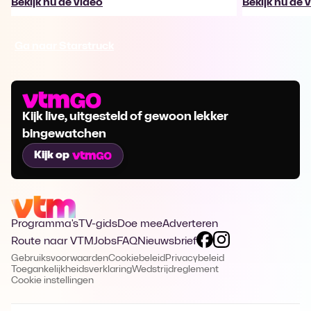
Bekijk nu de video
Bekijk nu de 
Ga naar Starstruck
Kijk live, uitgesteld of gewoon lekker
bingewatchen
Kijk op
Programma's
TV-gids
Doe mee
Adverteren
Route naar VTM
Jobs
FAQ
Nieuwsbrief
Gebruiksvoorwaarden
Cookiebeleid
Privacybeleid
Toegankelijkheidsverklaring
Wedstrijdreglement
Cookie instellingen