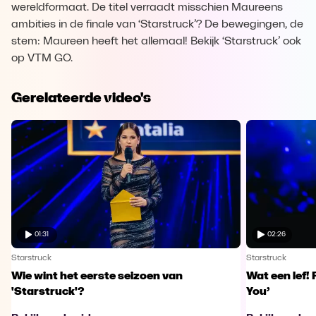
wereldformaat. De titel verraadt misschien Maureens
ambities in de finale van ‘Starstruck’? De bewegingen, de
stem: Maureen heeft het allemaal! Bekijk ‘Starstruck’ ook
op VTM GO.
Gerelateerde video's
01:31
02:26
Starstruck
Starstruck
Wie wint het eerste seizoen van
Wat een lef! 
'Starstruck'?
You’