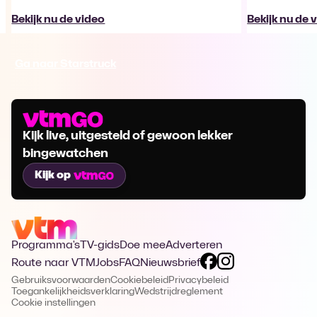
Bekijk nu de video
Bekijk nu de 
Ga naar Starstruck
Kijk live, uitgesteld of gewoon lekker
bingewatchen
Kijk op
Programma's
TV-gids
Doe mee
Adverteren
Route naar VTM
Jobs
FAQ
Nieuwsbrief
Gebruiksvoorwaarden
Cookiebeleid
Privacybeleid
Toegankelijkheidsverklaring
Wedstrijdreglement
Cookie instellingen