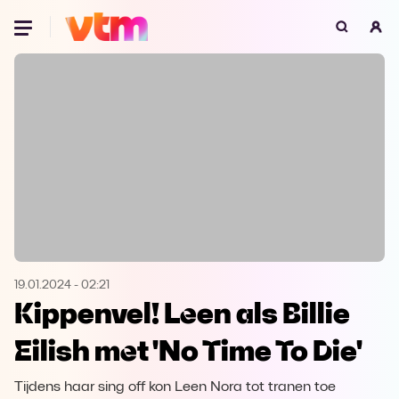
Oeps, browser niet ondersteund
Voor je onze programma's gaat ontdekken,
best je browser updaten of hieronder één
van de ondersteunde browsers
downloaden.
Google Chrome
Download
Firefox
Download
Safari
Download
19.01.2024
-
02:21
Kippenvel! Leen als Billie
Microsoft Edge
Download
Eilish met 'No Time To Die'
Opera
Download
Tijdens haar sing off kon Leen Nora tot tranen toe