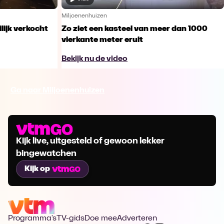
Miljoenenhuizen
lijk verkocht
Zo ziet een kasteel van meer dan 1000
vierkante meter eruit
Bekijk nu de video
Ga naar Miljoenenhuizen
Kijk live, uitgesteld of gewoon lekker
bingewatchen
Kijk op
Programma's
TV-gids
Doe mee
Adverteren