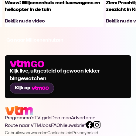
Wauw! Miljoenenhuis met luxewagens en
Zien: Pracht
helicopter in de tuin
zeezicht in 
Bekijk nu de video
Bekijk nu de 
Ga naar Miljoenenhuizen
Kijk live, uitgesteld of gewoon lekker
bingewatchen
Kijk op
Programma's
TV-gids
Doe mee
Adverteren
Route naar VTM
Jobs
FAQ
Nieuwsbrief
Gebruiksvoorwaarden
Cookiebeleid
Privacybeleid