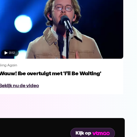
01:51
Sing Again
Sing
Wauw! Ibe overtuigt met 'I’ll Be Waiting'
Dan
Dan
Bekijk nu de video
Bek
Kijk op