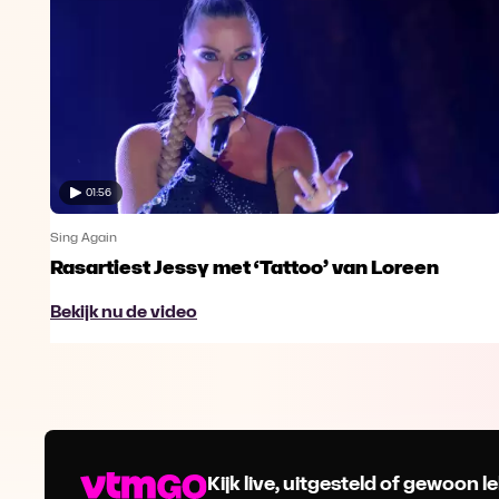
01:56
Sing Again
Rasartiest Jessy met ‘Tattoo’ van Loreen
Bekijk nu de video
Kijk live, uitgesteld of gewoon