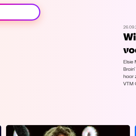
Oeps, browser niet ondersteund
26.09
Voor je onze programma's gaat ontdekken,
Wi
best je browser updaten of hieronder één
van de ondersteunde browsers
vo
downloaden.
Elsie
Google Chrome
Download
Brain
haar 
Firefox
Download
VTM 
Safari
Download
Microsoft Edge
Download
Opera
Download