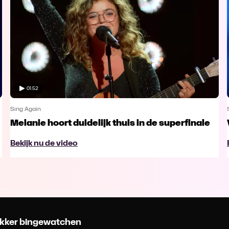
01:52
Sing Again
Melanie hoort duidelijk thuis in de superfinale
Bekijk nu de video
 lekker bingewatchen