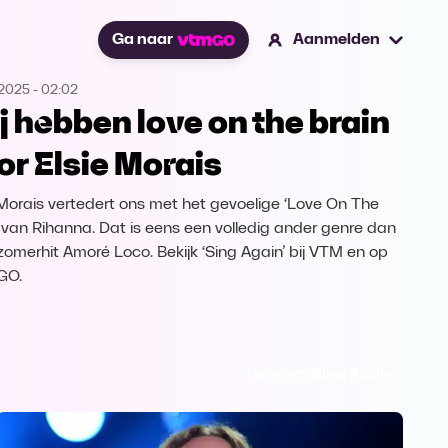
Ga naar
Aanmelden
.2025
-
02:02
j hebben love on the brain
or Elsie Morais
 Morais vertedert ons met het gevoelige ‘Love On The
’ van Rihanna. Dat is eens een volledig ander genre dan
zomerhit Amoré Loco. Bekijk ‘Sing Again’ bij VTM en op
GO.
Ga naar Sing Again