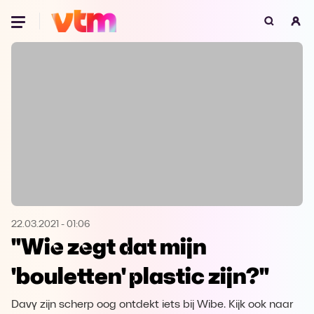
Oeps, browser niet ondersteund
Voor je onze programma's gaat ontdekken,
best je browser updaten of hieronder één
van de ondersteunde browsers
downloaden.
Google Chrome
Download
Firefox
Download
Safari
Download
22.03.2021
-
01:06
"Wie zegt dat mijn
Microsoft Edge
Download
'bouletten' plastic zijn?"
Opera
Download
Davy zijn scherp oog ontdekt iets bij Wibe. Kijk ook naar