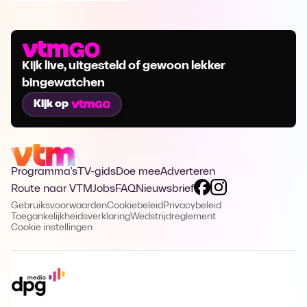
Kijk live, uitgesteld of gewoon lekker
bingewatchen
Kijk op
Programma's
TV-gids
Doe mee
Adverteren
Route naar VTM
Jobs
FAQ
Nieuwsbrief
Gebruiksvoorwaarden
Cookiebeleid
Privacybeleid
Toegankelijkheidsverklaring
Wedstrijdreglement
Cookie instellingen