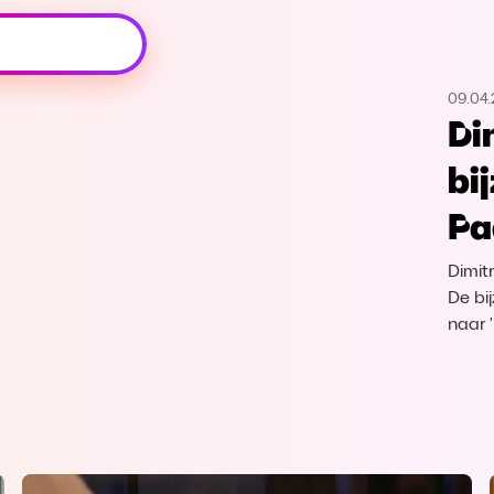
Oeps, browser niet ondersteund
09.04.
Voor je onze programma's gaat ontdekken,
Di
best je browser updaten of hieronder één
van de ondersteunde browsers
bi
downloaden.
Pa
Google Chrome
Download
Dimit
Firefox
Download
De bi
naar 
Safari
Download
Microsoft Edge
Download
Opera
Download