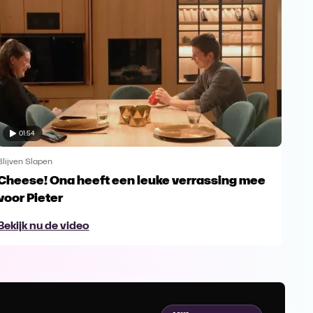
01:54
Blijven Slapen
Blijv
Cheese! Ona heeft een leuke verrassing mee
Bre
voor Pieter
lev
Bekijk nu de video
Bek