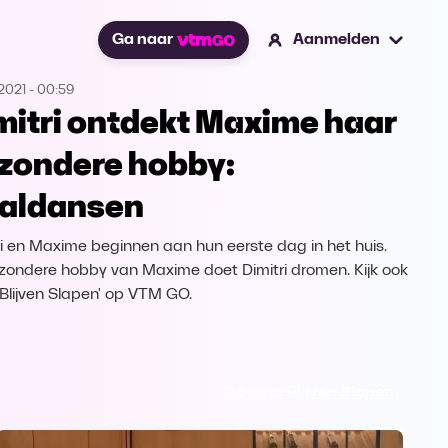
Ga naar
Aanmelden
2021
-
00:59
mitri ontdekt Maxime haar
jzondere hobby:
aldansen
ri en Maxime beginnen aan hun eerste dag in het huis.
jzondere hobby van Maxime doet Dimitri dromen. Kijk ook
'Blijven Slapen' op VTM GO.
Ga naar Blijven Slapen