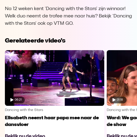
Na 12 weken kent 'Dancing with the Stars' zijn winnaar!
Welk duo neemt de trofee mee naar huis? Bekijk 'Dancing
with the Stars' ook op VTM GO.
Gerelateerde video's
06:21
01:18
Dancing with the Stars
Dancing with the 
Elisabeth neemt haar papa mee naar de
Ward: We gaa
dansvloer
de show
Bekijk nu de video
Bekijk nu de 