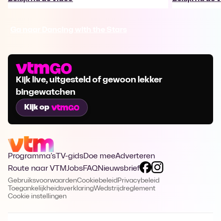
Ga naar Dancing with the Stars
Kijk live, uitgesteld of gewoon lekker
bingewatchen
Kijk op
Programma's
TV-gids
Doe mee
Adverteren
Route naar VTM
Jobs
FAQ
Nieuwsbrief
Gebruiksvoorwaarden
Cookiebeleid
Privacybeleid
Toegankelijkheidsverklaring
Wedstrijdreglement
Cookie instellingen