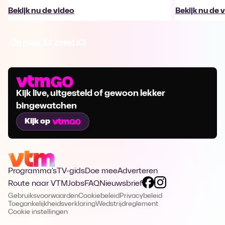
Bekijk nu de video
Bekijk nu de 
Ga naar K2 zoekt K3
Kijk live, uitgesteld of gewoon lekker
bingewatchen
Kijk op
Programma's
TV-gids
Doe mee
Adverteren
Route naar VTM
Jobs
FAQ
Nieuwsbrief
Gebruiksvoorwaarden
Cookiebeleid
Privacybeleid
Toegankelijkheidsverklaring
Wedstrijdreglement
Cookie instellingen