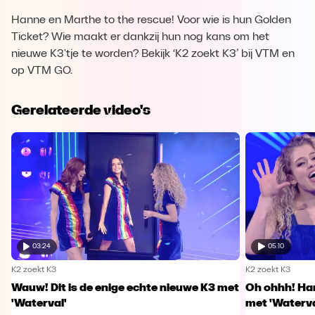
Hanne en Marthe to the rescue! Voor wie is hun Golden
Ticket? Wie maakt er dankzij hun nog kans om het
nieuwe K3'tje te worden? Bekijk ‘K2 zoekt K3’ bij VTM en
op VTM GO.
Gerelateerde video's
03:24
05:10
K2 zoekt K3
K2 zoekt K3
Wauw! Dit is de enige echte nieuwe K3 met
Oh ohhh! Han
'Waterval'
met 'Waterva