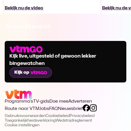
Bekijk nu de video
Bekijk nu de 
Ga naar K2 zoekt K3
Kijk live, uitgesteld of gewoon lekker
bingewatchen
Kijk op
Programma's
TV-gids
Doe mee
Adverteren
Route naar VTM
Jobs
FAQ
Nieuwsbrief
Gebruiksvoorwaarden
Cookiebeleid
Privacybeleid
Toegankelijkheidsverklaring
Wedstrijdreglement
Cookie instellingen