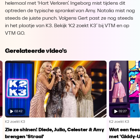
helemaal met ‘Hart Verloren’. Ingeborg mist tijdens dit
optreden de typische sprankel van Amy. Natalia mist nog
steeds de juiste punch. Volgens Gert past ze nog steeds
in het plaatje van K3. Bekijk ‘K2 zoekt K3’ bij VTM en op
VTM GO.
Gerelateerde video's
02:42
02:27
K2 zoekt K3
K2 zoekt K3
Zie ze shinen! Diede, Julia, Celester & Amy
Wat een fees
brengen 'Straal'
met 'Giddy-