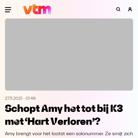
Oeps, browser niet ondersteund
Voor je onze programma's gaat ontdekken,
best je browser updaten of hieronder één
van de ondersteunde browsers
downloaden.
Google Chrome
Download
Firefox
Download
Safari
Download
27.11.2021
-
01:49
Schopt Amy het tot bij K3
Microsoft Edge
Download
met ‘Hart Verloren’?
Opera
Download
Amy brengt voor het laatst een solonummer. Ze smijt zich